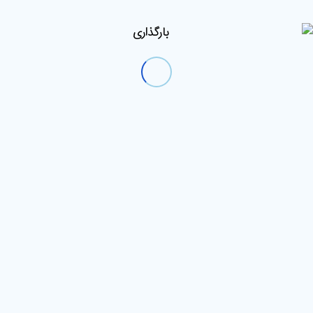
خروج
حساب کاربری
بازنشانی رمز عبور
آشپزی گیاهی
دانشنامه گیاهخواری
گیاهخواری
ثبت نام انجمن
بازیابی رمز عبور
جستجو
منو
آموزش اعداد
مکان شما:
خانه
/
فروشگاه
/
برچسب: آموزش اعداد
برای
ترتیب محصولات:
پیش فرض